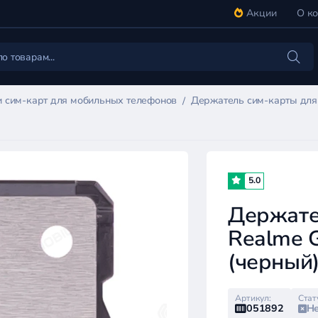
Акции
О к
 сим-карт для мобильных телефонов
Держатель сим-карты для
5.0
Держате
Realme 
(черный
Артикул:
Стат
051892
Не