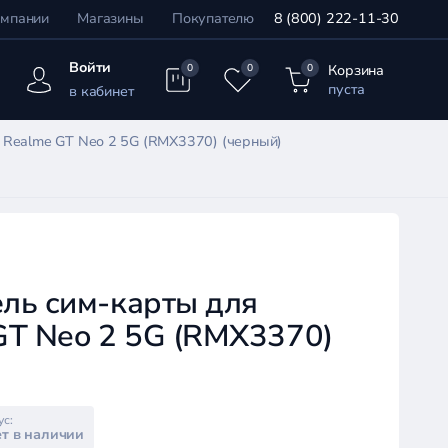
омпании
Магазины
Покупателю
8 (800) 222-11-30
Войти
Корзина
0
0
0
пуста
в кабинет
 Realme GT Neo 2 5G (RMX3370) (черный)
ль сим-карты для
GT Neo 2 5G (RMX3370)
)
ус:
т в наличии