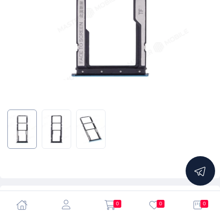
5.0
0
0
0
Держатель сим-карты для Xiaomi Redmi Note 10 4G