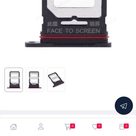
5.0
0
0
0
Держатель сим-карты для Xiaomi 12T (22071212AG) /