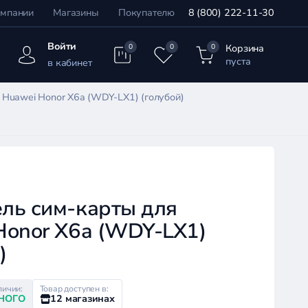
омпании
Магазины
Покупателю
8 (800) 222-11-30
Войти
Корзина
0
0
0
пуста
в кабинет
Huawei Honor X6a (WDY-LX1) (голубой)
ль сим-карты для
Honor X6a (WDY-LX1)
)
личии:
Товар доступен в:
НОГО
12 магазинах