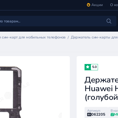
Акции
О к
 сим-карт для мобильных телефонов
Держатель сим-карты для 
5.0
Держате
Huawei 
(голубой
Артикул:
В на
062205
М