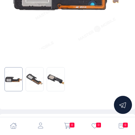
5.0
0
0
0
Динамик (полифонический) для Huawei P20 Pro (CLT-