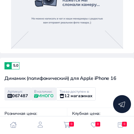
5.0
Динамик (полифонический) для Apple iPhone 16
Артикул:
В наличии:
Товар доступен в:
067487
МНОГО
12 магазинах
Розничная цена:
Клубная цена:
650 ₽
340 ₽
0
0
0