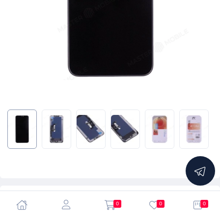
5.0
0
0
0
Дисплей для Apple iPhone Xs Max + тачскрин