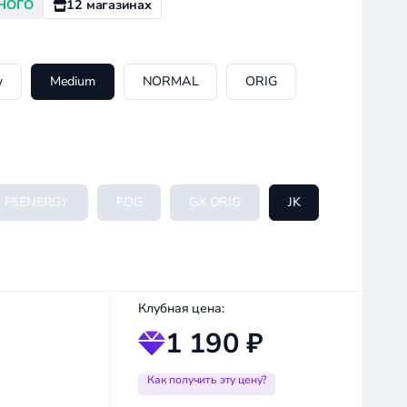
НОГО
12 магазинах
w
Medium
NORMAL
ORIG
F5ENERGY
FOG
GX ORIG
JK
Клубная цена:
1 190 ₽
Как получить эту цену?