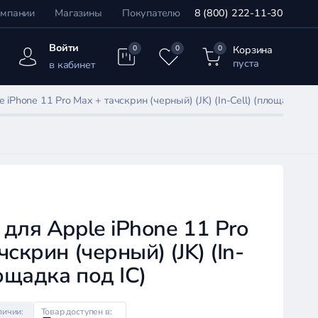
омпании
Магазины
Покупателю
8 (800) 222-11-30
Войти
Корзина
0
0
0
пуста
в кабинет
 iPhone 11 Pro Max + тачскрин (черный) (JK) (In-Cell) (площадка по
для Apple iPhone 11 Pro
чскрин (черный) (JK) (In-
лощадка под IC)
личии:
Товар доступен в: