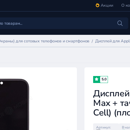
Акции
О к
Экраны) для сотовых телефонов и смартфонов
Дисплей для Apple
5.0
Дисплей 
Max + та
Cell) (п
Артикул:
В на