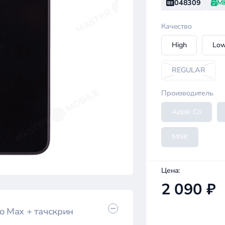
048309
М
Качество
High
Lo
REGULAR
Производитель
Apple Co
MNK
Цена:
2 090 ₽
o Max + тачскрин