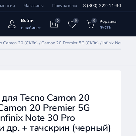
омпании
Магазины
Покупателю
8 (800) 222-11-30
Войти
Корзина
0
0
0
пуста
в кабинет
 Camon 20 (CK6n) / Camon 20 Premier 5G (CK9n) / Infinix Note 30 P
 для Tecno Camon 20
 Camon 20 Premier 5G
Infinix Note 30 Pro
и др. + тачскрин (черный)