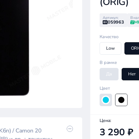
(ORIG)
Артикул:
В на
059963
М
Качество
Low
ORI
В рамке
Да
Нет
Цвет
Цена:
3 290 ₽
K6n) / Camon 20