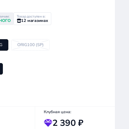
личии:
Товар доступен в:
НОГО
12 магазинах
G
ORIG100 (SP)
Клубная цена:
2 390 ₽