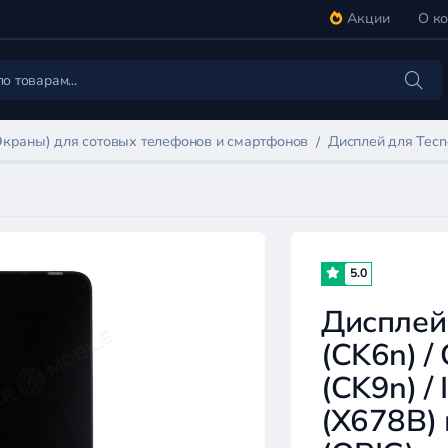
Акции
О к
Экраны) для сотовых телефонов и смартфонов
Дисплей для Tecno
5.0
Дисплей
(CK6n) /
(CK9n) / 
(X678B) 