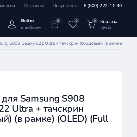
омпании
Магазины
Покупателю
8 (800) 222-11-30
Войти
Корзина
0
0
0
пуста
в кабинет
ng S908 Galaxy S22 Ultra + тачскрин (бордовый) (в рамке) (OLED) 
 для Samsung S908
22 Ultra + тачскрин
й) (в рамке) (OLED) (Full