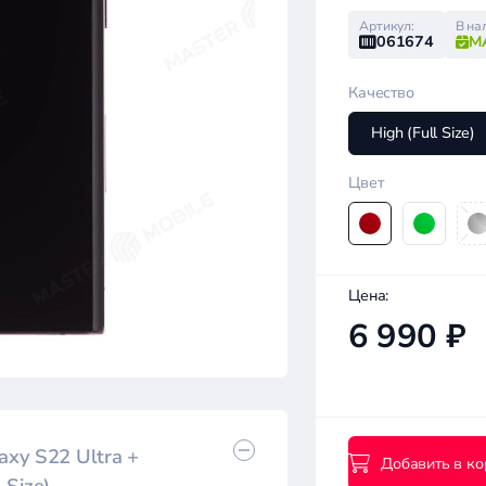
Артикул:
В на
061674
М
Качество
High (Full Size)
Цвет
Цена:
6 990 ₽
xy S22 Ultra +
Добавить в ко