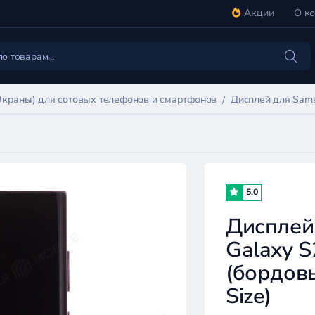
Акции
О к
Экраны) для сотовых телефонов и смартфонов
Дисплей для Samsu
5.0
Дисплей
Galaxy S
(бордовы
Size)