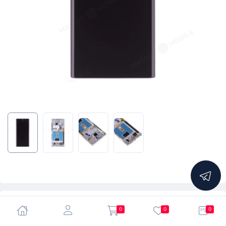
5.0
0
0
0
Дисплей для Samsung S908 Galaxy S22 Ultra +