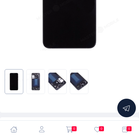
5.0
0
0
0
Дисплей для Samsung S916 Galaxy S23+ + тачскрин