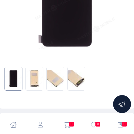
5.0
0
0
0
Дисплей для Xiaomi 11 Lite 5G NE (2109119DG) / Mi 11