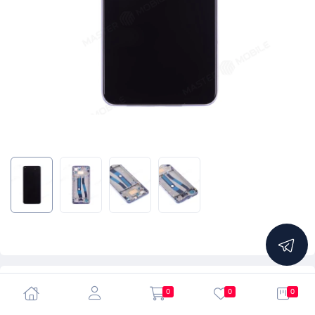
5.0
0
0
0
Дисплей для Xiaomi 11 Lite 5G NE (2109119DG) / Mi 11