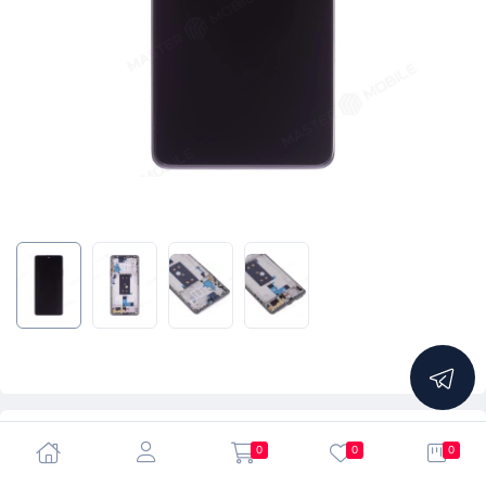
5.0
0
0
0
Дисплей для Xiaomi 11T (21081111RG) / 11T Pro