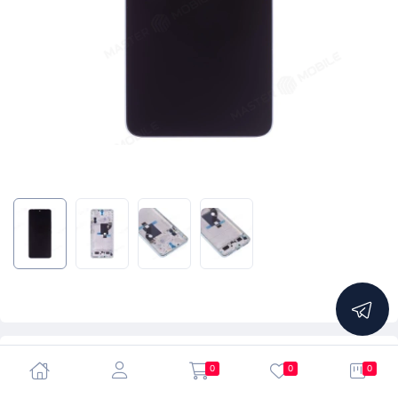
5.0
0
0
0
Дисплей для Xiaomi 12 Lite (2203129G) + тачскрин