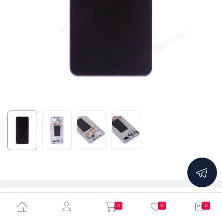
5.0
0
0
0
Дисплей для Xiaomi 12T (22071212AG) / 12T Pro