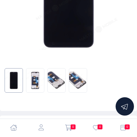
5.0
0
0
0
Дисплей для Realme C31 (RMX3501) + тачскрин