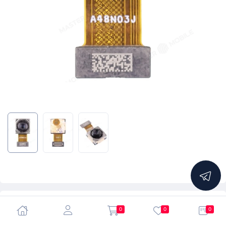
5.0
0
0
0
Камера для Xiaomi Poco F3 (M2012K11AG) (48 MP)