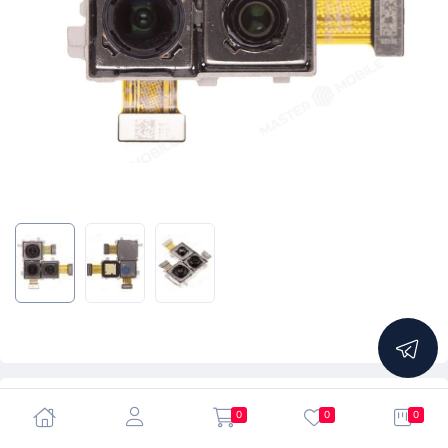
5.0
0
0
0
Камера для Huawei P50 Pocket (BAL-L49) (40 MP + 32