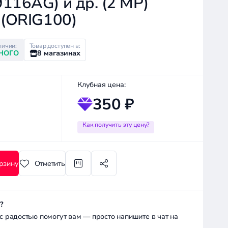
116AG) и др. (2 MP)
 (ORIG100)
личии:
Товар доступен в:
НОГО
8 магазинах
Клубная цена:
350 ₽
Как получить эту цену?
рзину
Отметить
?
радостью помогут вам — просто напишите в чат на