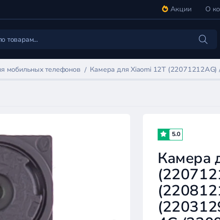
Акции
О к
я мобильных телефонов
Камера для Xiaomi 12T (22071212AG) / 
5.0
Камера д
(2207121
(2208121
(2203129