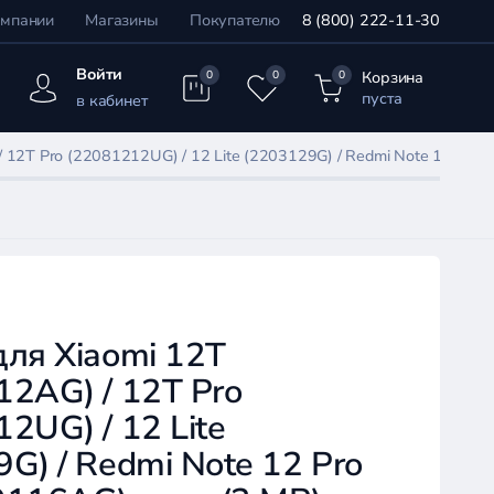
омпании
Магазины
Покупателю
8 (800) 222-11-30
Войти
Корзина
0
0
0
пуста
в кабинет
12T Pro (22081212UG) / 12 Lite (2203129G) / Redmi Note 12 Pro 
ля Xiaomi 12T
2AG) / 12T Pro
2UG) / 12 Lite
G) / Redmi Note 12 Pro