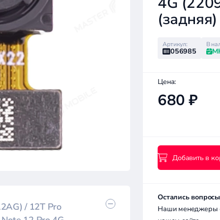
4G (2209
(задняя)
Артикул:
В на
056985
М
Цена:
680 ₽
Добавить в ко
Остались вопросы
2AG) / 12T Pro
Наши менеджеры с 