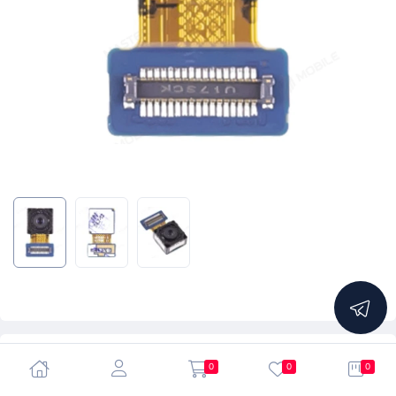
5.0
0
0
0
Камера для Samsung A022 Galaxy A02 (задняя)