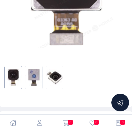
5.0
0
0
0
Камера для Huawei Honor 200 Pro (ELP-NX9) (задняя)