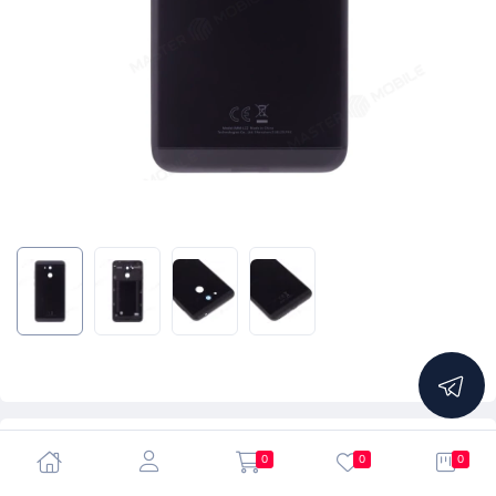
5.0
0
0
0
Задняя крышка для Huawei Honor 6C Pro (JMM-L22)