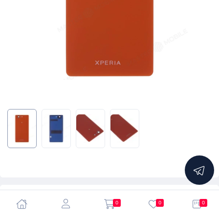
5.0
0
0
0
Задняя крышка для Sony D5803 Xperia Z3 Compact