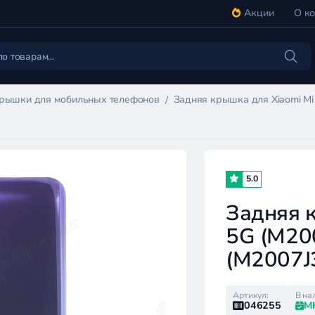
Акции
О к
крышки для мобильных телефонов
Задняя крышка для Xiaomi Mi
5.0
Задняя 
5G (M200
(M2007J3
Артикул:
В на
046255
М