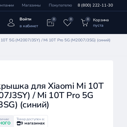
омпании
Магазины
Покупателю
8 (800) 222-11-30
Войти
Корзина
0
0
0
пуста
в кабинет
 10T 5G (M2007J3SY) / Mi 10T Pro 5G (M2007J3SG) (синий)
крышка для Xiaomi Mi 10T
7J3SY) / Mi 10T Pro 5G
SG) (синий)
личии:
Товар доступен в:
НОГО
9 магазинах