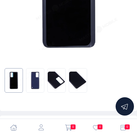
5.0
0
0
0
Задняя крышка для Huawei P40 (ANA-NX9) (черный)