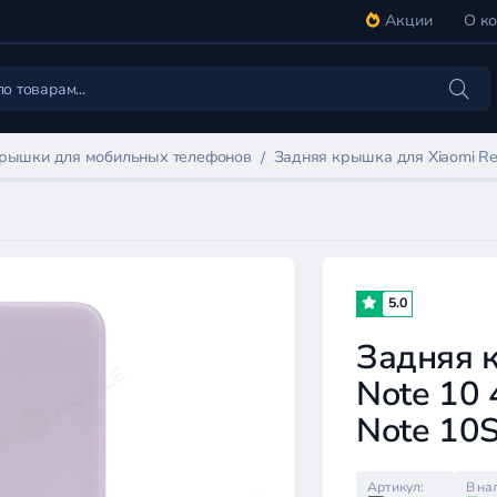
Акции
О к
крышки для мобильных телефонов
Задняя крышка для Xiaomi Re
5.0
Задняя 
Note 10
Note 10
Артикул:
В на