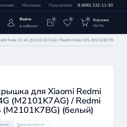
омпании
Магазины
Покупателю
8 (800) 222-11-30
Войти
Корзина
0
0
0
пуста
в кабинет
dmi Note 10 4G (M2101K7AG) / Redmi Note 10S (M2101K7BG) (бел
крышка для Xiaomi Redmi
 4G (M2101K7AG) / Redmi
S (M2101K7BG) (белый)
личии:
Товар доступен в: