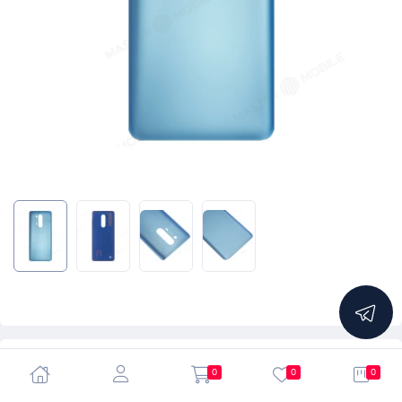
5.0
0
0
0
Задняя крышка для OnePlus 8 Pro (зеленый матовый)