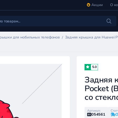
Акции
О к
крышки для мобильных телефонов
Задняя крышка для Huawei P5
5.0
Задняя 
Pocket (
со стекл
Артикул:
Стат
054561
О