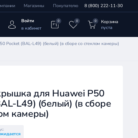
омпании
Магазины
Покупателю
8 (800) 222-11-30
Войти
Корзина
0
0
0
пуста
в кабинет
0 Pocket (BAL-L49) (белый) (в сборе со стеклом камеры)
крышка для Huawei P50
BAL-L49) (белый) (в сборе
ом камеры)
ус:
жидается