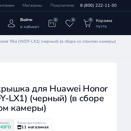
омпании
Магазины
Покупателю
8 (800) 222-11-30
Войти
Корзина
0
0
0
пуста
в кабинет
nor X6a (WDY-LX1) (черный) (в сборе со стеклом камеры)
крышка для Huawei Honor
-LX1) (черный) (в сборе
ом камеры)
личии:
Товар доступен в:
НОГО
11 магазинах