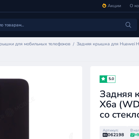
Акции
О к
крышки для мобильных телефонов
Задняя крышка для Huawei Ho
5.0
Задняя 
X6a (WDY
со стекл
Артикул:
В на
062198
М