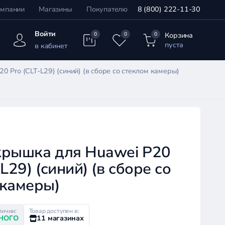
омпании
Магазины
Покупателю
8 (800) 222-11-30
Войти
Корзина
0
0
0
пуста
в кабинет
 Pro (CLT-L29) (синий) (в сборе со стеклом камеры)
крышка для Huawei P20
-L29) (синий) (в сборе со
 камеры)
личии:
Товар доступен в:
НОГО
11 магазинах