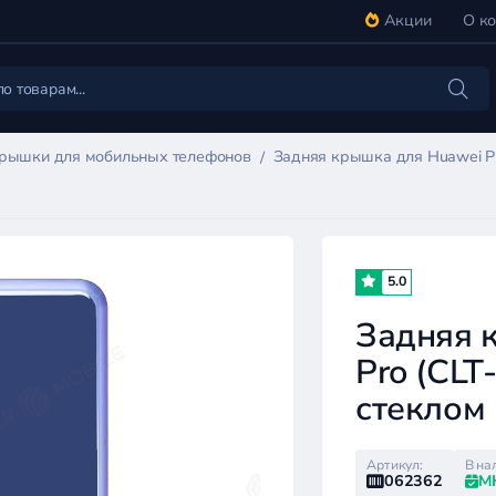
Акции
О к
крышки для мобильных телефонов
Задняя крышка для Huawei P20
5.0
Задняя 
Pro (CLT
стеклом
Артикул:
В на
062362
М