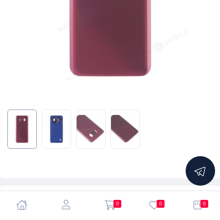
5.0
0
0
0
Задняя крышка для Samsung G950 Galaxy S8