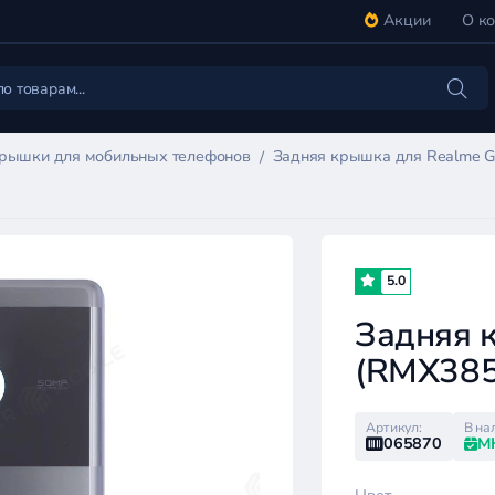
Акции
О к
крышки для мобильных телефонов
Задняя крышка для Realme G
5.0
Задняя 
(RMX385
Артикул:
В на
065870
М