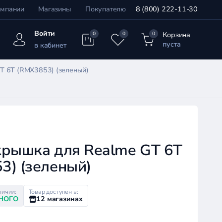
омпании
Магазины
Покупателю
8 (800) 222-11-30
Войти
Корзина
0
0
0
пуста
в кабинет
T 6T (RMX3853) (зеленый)
крышка для Realme GT 6T
3) (зеленый)
личии:
Товар доступен в:
НОГО
12 магазинах