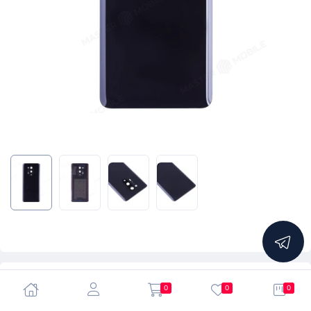
5.0
0
0
0
Задняя крышка для OnePlus 8 Pro (черный) (в сборе со