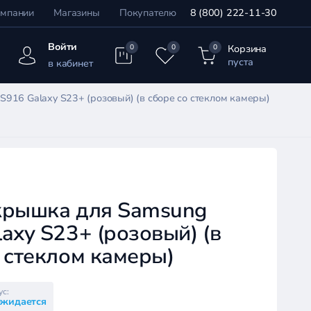
омпании
Магазины
Покупателю
8 (800) 222-11-30
Войти
Корзина
0
0
0
пуста
в кабинет
916 Galaxy S23+ (розовый) (в сборе со стеклом камеры)
крышка для Samsung
axy S23+ (розовый) (в
 стеклом камеры)
ус:
жидается