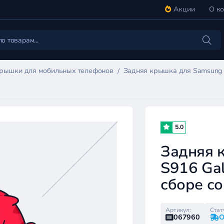
Акции
О к
крышки для мобильных телефонов
Задняя крышка для Samsung S
5.0
Задняя 
S916 Gal
сборе со
Артикул:
Стат
067960
О