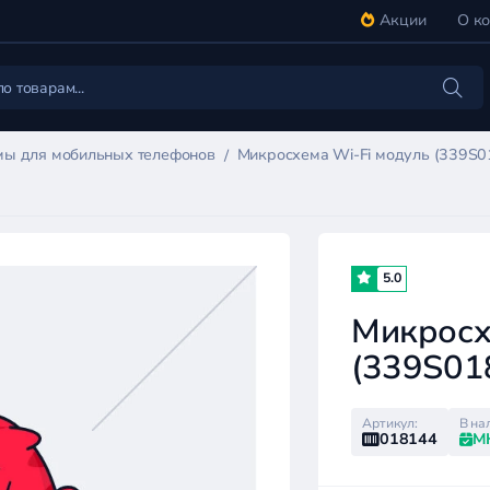
Акции
О к
ы для мобильных телефонов
Микросхема Wi-Fi модуль (339S01
5.0
Микросх
(339S018
Артикул:
В на
018144
М