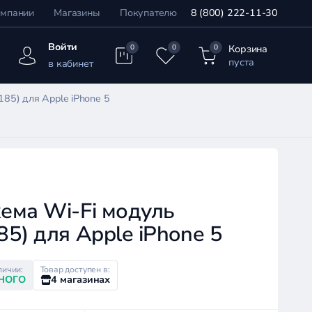
омпании
Магазины
Покупателю
8 (800) 222-11-30
Войти
Корзина
0
0
0
пуста
в кабинет
85) для Apple iPhone 5
ема Wi-Fi модуль
5) для Apple iPhone 5
личии:
Товар доступен в:
НОГО
4 магазинах