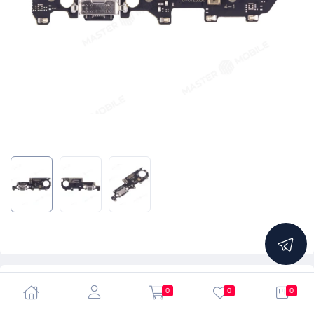
5.0
0
0
0
Нижняя плата для Xiaomi Mi Max 3 (M1804E4A) с