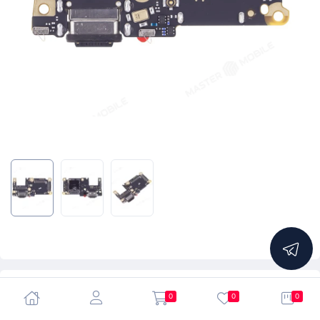
5.0
0
0
0
Нижняя плата для Xiaomi 11T (21081111RG) / 11T Pro