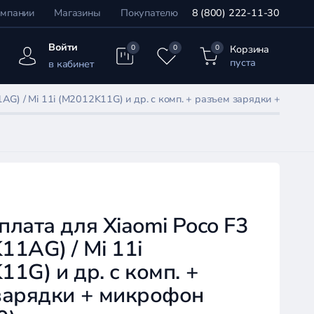
омпании
Магазины
Покупателю
8 (800) 222-11-30
Войти
Корзина
0
0
0
пуста
в кабинет
AG) / Mi 11i (M2012K11G) и др. с комп. + разъем зарядки + микр
лата для Xiaomi Poco F3
1AG) / Mi 11i
1G) и др. с комп. +
зарядки + микрофон