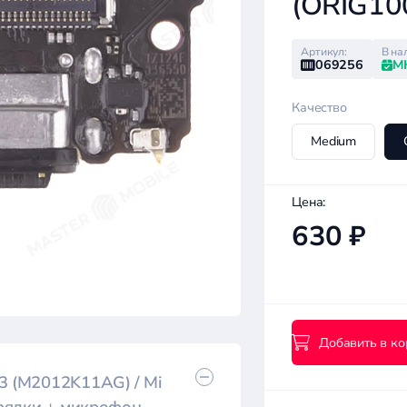
(ORIG10
Артикул:
В на
069256
М
Качество
Medium
Цена:
630 ₽
Добавить в ко
F3 (M2012K11AG) / Mi