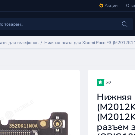
Акции
О к
аты для телефонов
Нижняя плата для Xiaomi Poco F3 (M2012K11
5.0
Нижняя п
(M2012K1
(M2012K1
разъем 