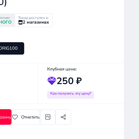
0)
личии:
Товар доступен в:
НОГО
2 магазинах
ORIG100
Клубная цена:
250 ₽
Как получить эту цену?
рзину
Отметить