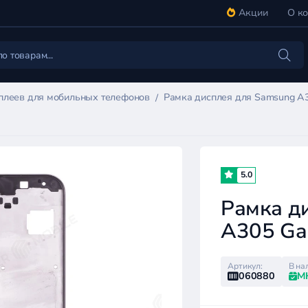
Акции
О к
плеев для мобильных телефонов
Рамка дисплея для Samsung A
5.0
Рамка д
A305 Ga
Артикул:
В на
060880
М