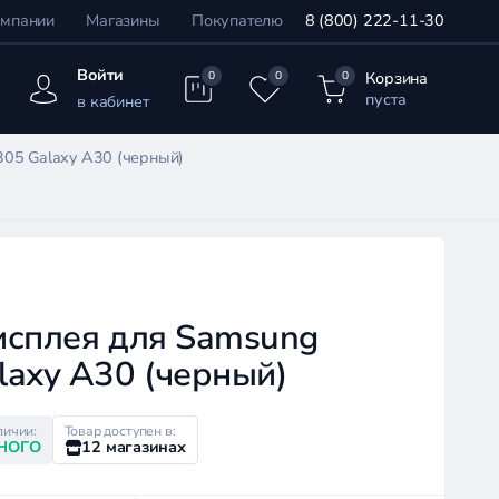
омпании
Магазины
Покупателю
8 (800) 222-11-30
Войти
Корзина
0
0
0
пуста
в кабинет
305 Galaxy A30 (черный)
исплея для Samsung
laxy A30 (черный)
личии:
Товар доступен в:
НОГО
12 магазинах