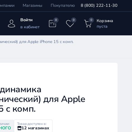
омпании
Магазины
Покупателю
8 (800) 222-11-30
Войти
Корзина
0
0
0
пуста
в кабинет
ческий) для Apple iPhone 15 с комп.
 динамика
нический) для Apple
5 с комп.
личии:
Товар доступен в:
НОГО
12 магазинах