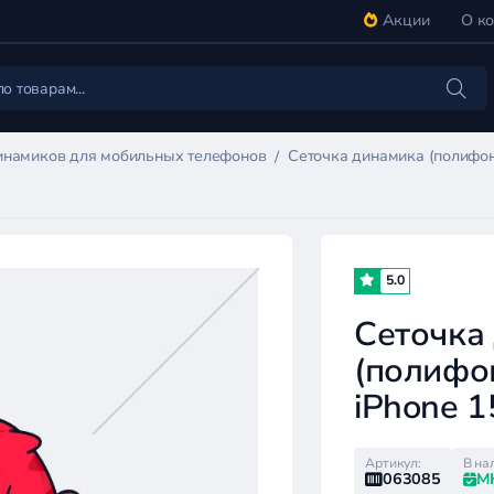
Акции
О к
инамиков для мобильных телефонов
Сеточка динамика (полифони
5.0
Сеточка
(полифо
iPhone 1
Артикул:
В на
063085
М