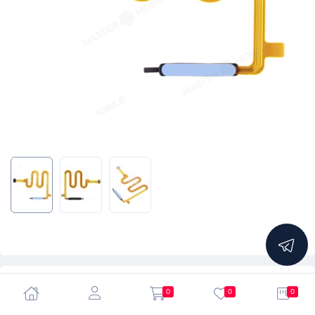
5.0
0
0
0
Шлейф для Tecno Pova 2 (LE7N) / Infinix Note 7 (X690) /