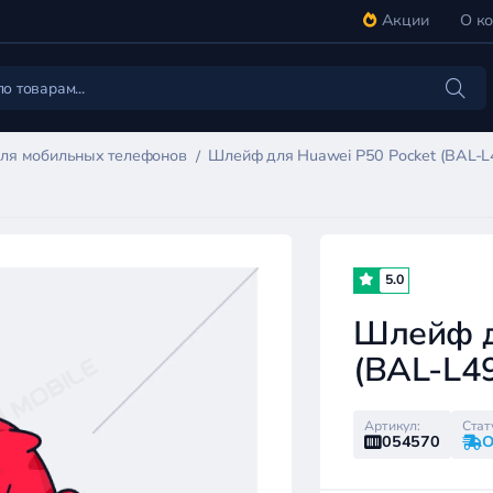
Акции
О к
ля мобильных телефонов
Шлейф для Huawei P50 Pocket (BAL-L4
5.0
Шлейф д
(BAL-L49
Артикул:
Стат
054570
О