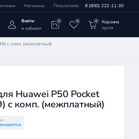
омпании
Магазины
Покупателю
8 (800) 222-11-30
Войти
Корзина
0
0
0
пуста
в кабинет
9) с комп. (межплатный)
ля Huawei P50 Pocket
) с комп. (межплатный)
ус:
жидается