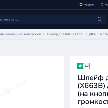
Акции
О к
ля мобильных телефонов
Шлейф для Infinix Note 11 (X663B) / N
5.0
Шлейф дл
(X663B) 
(на кноп
громкос