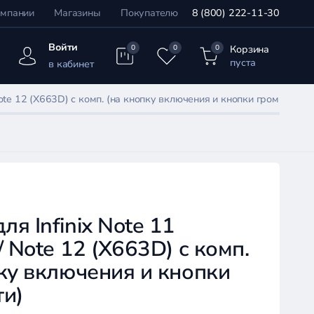
омпании
Магазины
Покупателю
8 (800) 222-11-30
Войти
Корзина
0
0
0
пуста
в кабинет
ote 12 (X663D) с комп. (на кнопку включения и кнопки громкости)
я Infinix Note 11
/ Note 12 (X663D) с комп.
ку включения и кнопки
ти)