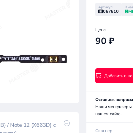
Артикул:
В на
067610
М
Цена:
90 ₽
Добавить в ко
Остались вопросы
Наши менеджеры с 
нашем сайте.
B) / Note 12 (X663D) с
Сканнер