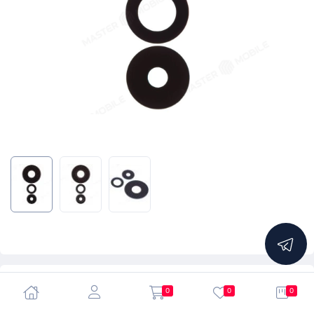
5.0
0
0
0
Стекло задней камеры для Xiaomi 12 Lite (2203129G)