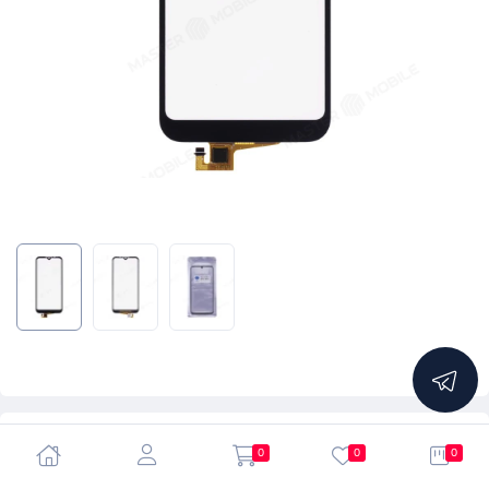
5.0
0
0
0
Стекло модуля + тачскрин для Huawei Honor 8S (KSA-