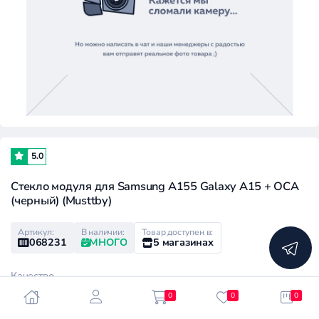
5.0
Стекло модуля для Samsung A155 Galaxy A15 + OCA
(черный) (Musttby)
Артикул:
В наличии:
Товар доступен в:
068231
МНОГО
5 магазинах
Качество
0
0
0
High
Medium