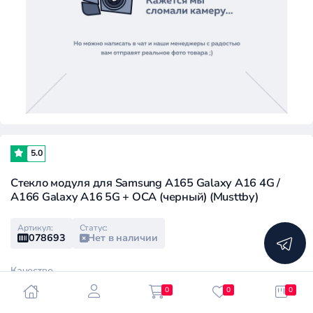
5.0
Стекло модуля для Samsung A165 Galaxy A16 4G /
A166 Galaxy A16 5G + OCA (черный) (Musttby)
Артикул:
Статус:
078693
Нет в наличии
Качество
0
0
0
High
Medium