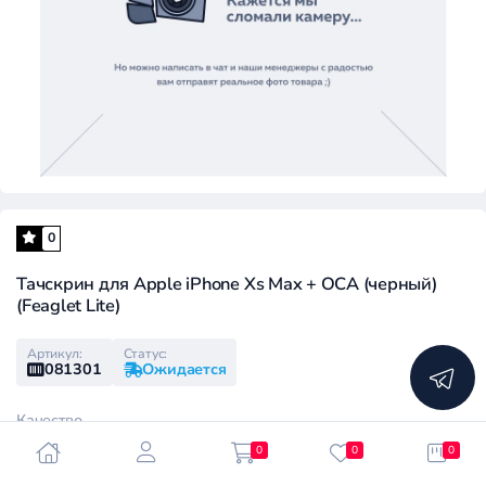
0
Тачскрин для Apple iPhone Xs Max + OCA (черный)
(Feaglet Lite)
Артикул:
Статус:
081301
Ожидается
Качество
0
0
0
High
Medium
ORIG